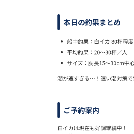
本日の釣果まとめ
船中釣果：白イカ 80杯程度
平均釣果：20～30杯／人
サイズ：胴長15〜30cm中
潮が速すぎる…！速い潮対策で
ご予約案内
白イカは現在も好調継続中！