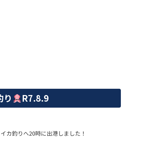
釣り
R7.8.9
、白イカ釣りへ20時に出港しました！