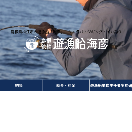
島根県松江市の遊漁船「海彦」｜タイラバ・ジギング・イカ釣り
釣果
紹介・料金
遊漁船業務主任者実務