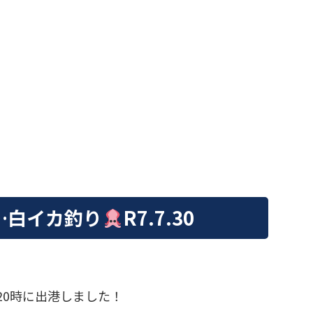
…白イカ釣り
R7.7.30
へ20時に出港しました！