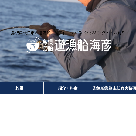
島根県松江市の遊漁船「海彦」｜タイラバ・ジギング・イカ釣り
釣果
紹介・料金
遊漁船業務主任者実務