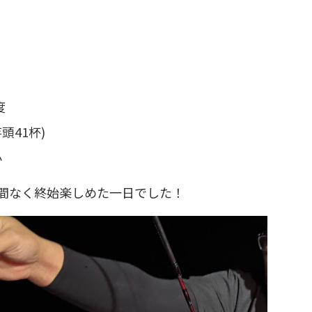
度
頭41杯)
心
間なく終始楽しめた一日でした！