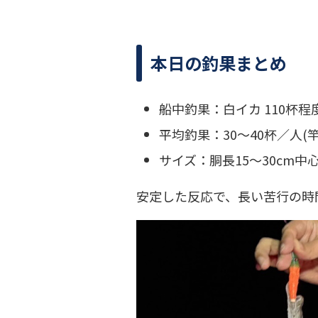
本日の釣果まとめ
船中釣果：白イカ 110杯程
平均釣果：30～40杯／人(竿
サイズ：胴長15〜30cm中
安定した反応で、長い苦行の時