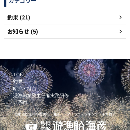
カテゴリー
釣果 (21)
お知らせ (5)
TOP
釣果
紹介・料金
遊漁船業務主任者実務研修
ご予約
島根県松江市の遊漁船「海彦」｜タイラバ・ジギング・イカ釣り