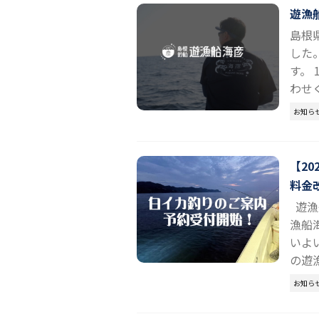
遊漁
島根
した
す。
わせく
お知ら
【2
料金
遊漁
漁船
いよ
の遊漁
お知ら