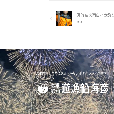
激流＆大雨白イカ釣
8.9
島根県松江市の遊漁船「海彦」｜タイラバ・ジギン
グ・イカ釣り