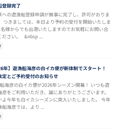
船登録完了
県への遊漁船登録申請が無事に完了し、許可がおりま
。 つきましては、本日より予約の受付を開始いたしま
 1名様からでも出港いたしますのでお気軽にお問い合
ださい。 &nbsp ...
せ
026年】遊漁船海彦の白イカ便が新体制でスタート！
改定とご予約受付のお知らせ
船海彦の白イカ便が2026年シーズン開幕！ いつも遊
海彦をご利用いただき、誠にありがとうございます。
いよ今年も白イカシーズンに突入いたしました。 今年
船海彦では、より ...
せ