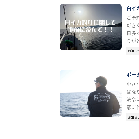
白イ
ご予
だき
日多
りがと
お知ら
ポー
小さ
ばな
法令
彦に
お知ら