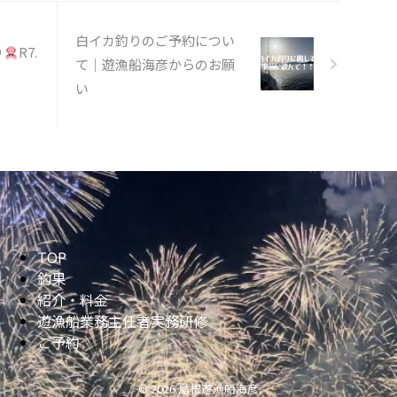
白イカ釣りのご予約につい
り
R7.
て｜遊漁船海彦からのお願
い
TOP
釣果
紹介・料金
遊漁船業務主任者実務研修
ご予約
© 2026 島根遊漁船海彦