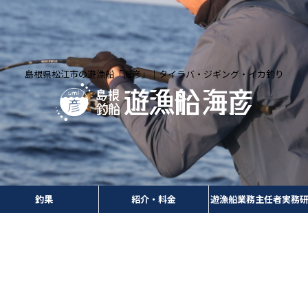
島根県松江市の遊漁船「海彦」｜タイラバ・ジギング・イカ釣り
釣果
紹介・料金
遊漁船業務主任者実務