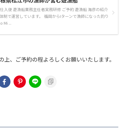
島根県松江市の漁師が営む遊漁船
金 仕入便 遊漁船業務主任者実務研修 ご予約 遊漁船 海彦の紹介
人体制で運営しています。 福岡からIターンで漁師になった釣り
i ...
の上、ご予約の程よろしくお願いいたします。