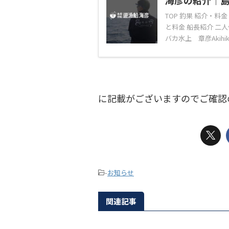
海彦の紹介｜
TOP 釣果 紹介・料
と料金 船長紹介 二
バカ水上 章彦Akihiko M
に記載がございますのでご確認
-
お知らせ
関連記事